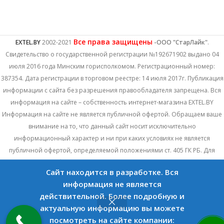
Все права защищены
EXTEL.BY
2002-2021
-ООО "СтарЛайк"
.
Свидетельство о государственной регистрации №192671902 выдано 04
июля 2016 года Минским горисполкомом. Регистрационный номер:
387354. Дата регистрации в торговом реестре: 14 июля 2017г. Публикация
информации с сайта без разрешения правообладателя запрещена. Вся
информация на сайте – собственность интернет-магазина EXTEL.BY
Информация на сайте не является публичной офертой. Обращаем ваше
внимание на то, что данный сайт носит исключительно
информационный характер и ни при каких условиях не является
публичной офертой, определяемой положениями ст. 405 ГК РБ. Для
получения подробной информации о наличии и стоимости указанных
Сайт находится в разработке. Вся
товаров и (или) услуг, пожалуйста, обращайтесь к менеджеру сайта с
информация не является
помощью специальной формы связи или по телефонам, указанных в
действительной. Более подробную и
контактах.
актуальную информацию вы можете
посмотреть на сайте компании: